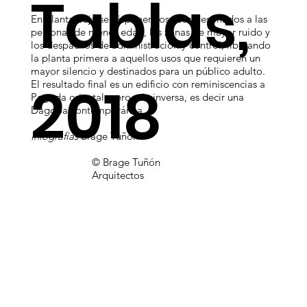
Tablas,
En planta baja se disponen los usos destinados a las
personas de menor edad, las zonas de mayor ruido y
los despachos de administración y control, liberando
la planta primera a aquellos usos que requieren un
mayor silencio y destinados para un público adulto.
2018
El resultado final es un edificio con reminiscencias a
Pagoda oriental, pero a la inversa, es decir una
Dagopa contemporánea.
Infografías
Brage Tuñón
© Brage Tuñón
Arquitectos